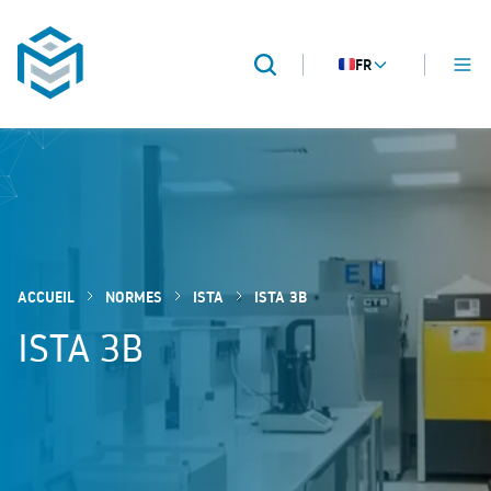
FR
MENU
Recherche
METROPACK
Packaging validation
ACCUEIL
NORMES
ISTA
ISTA 3B
ISTA 3B