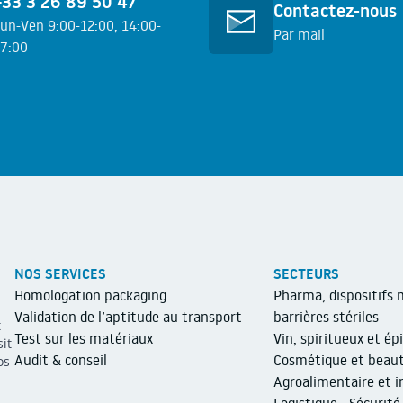
+33 3 26 89 50 47
Contactez-nous
un-Ven 9:00-12:00, 14:00-
Par mail
7:00
En savoir plus
n savoir plus
NOS SERVICES
SECTEURS
Homologation packaging
Pharma, dispositifs 
Validation de l’aptitude au transport
barrières stériles
t
Test sur les matériaux
Vin, spiritueux et épi
sit
Audit & conseil
Cosmétique et beau
os
Agroalimentaire et i