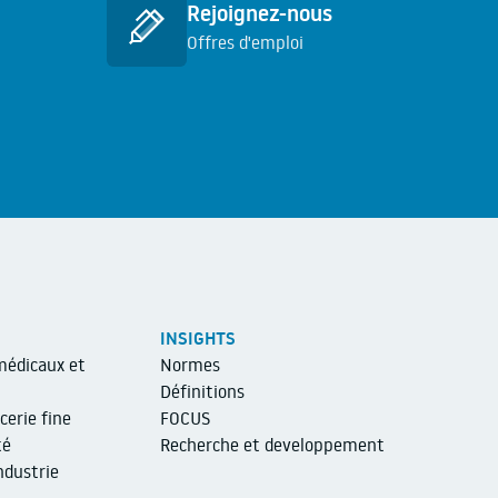
Rejoignez-nous
Offres d'emploi
En savoir plus
INSIGHTS
médicaux et
Normes
Définitions
cerie fine
FOCUS
té
Recherche et developpement
ndustrie