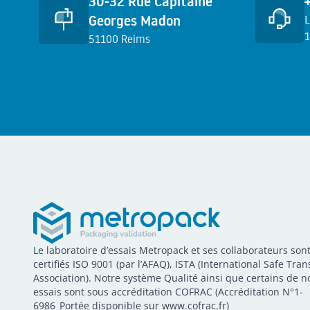
30-32 Rue Capitaine
Georges Madon
L
1
51100 Reims
E
METROPACK
Metropack
Le laboratoire d’essais Metropack et ses collaborateurs son
Packaging validation
certifiés ISO 9001 (par l’AFAQ), ISTA (International Safe Tran
Association). Notre système Qualité ainsi que certains de n
essais sont sous accréditation COFRAC (Accréditation N°1-
6986_Portée disponible sur www.cofrac.fr)