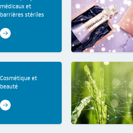
médicaux et
barrières stériles
En savoir plus
Cosmétique et
beauté
En savoir plus