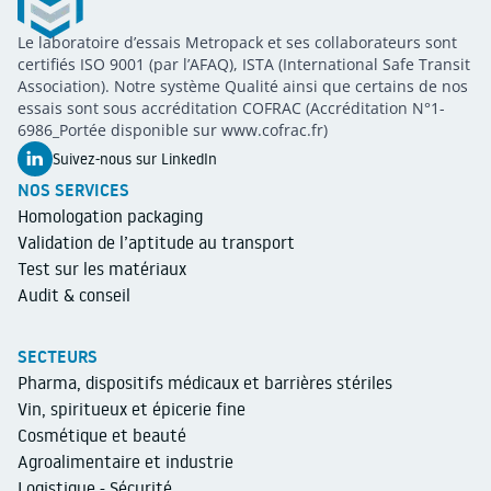
Metropack
Le laboratoire d’essais Metropack et ses collaborateurs sont
METROPACK
Packaging validation
certifiés ISO 9001 (par l’AFAQ), ISTA (International Safe Transit
Association). Notre système Qualité ainsi que certains de nos
essais sont sous accréditation COFRAC (Accréditation N°1-
6986_Portée disponible sur www.cofrac.fr)
Suivez-nous sur LinkedIn
NOS SERVICES
Homologation packaging
Validation de l’aptitude au transport
Test sur les matériaux
Audit & conseil
SECTEURS
Pharma, dispositifs médicaux et barrières stériles
Vin, spiritueux et épicerie fine
Cosmétique et beauté
Agroalimentaire et industrie
Logistique - Sécurité