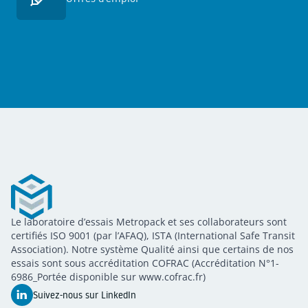
En savoir plus
Metropack
Le laboratoire d’essais Metropack et ses collaborateurs sont
METROPACK
Packaging validation
certifiés ISO 9001 (par l’AFAQ), ISTA (International Safe Transit
Association). Notre système Qualité ainsi que certains de nos
essais sont sous accréditation COFRAC (Accréditation N°1-
6986_Portée disponible sur www.cofrac.fr)
Suivez-nous sur LinkedIn