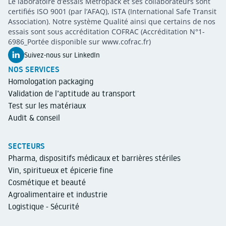
Metropack
Le laboratoire d’essais Metropack et ses collaborateurs sont
METROPACK
Packaging validation
certifiés ISO 9001 (par l’AFAQ), ISTA (International Safe Transit
Association). Notre système Qualité ainsi que certains de nos
essais sont sous accréditation COFRAC (Accréditation N°1-
6986_Portée disponible sur www.cofrac.fr)
Suivez-nous sur LinkedIn
NOS SERVICES
Homologation packaging
Validation de l’aptitude au transport
Test sur les matériaux
Audit & conseil
SECTEURS
Pharma, dispositifs médicaux et barrières stériles
Vin, spiritueux et épicerie fine
Cosmétique et beauté
Agroalimentaire et industrie
Logistique - Sécurité