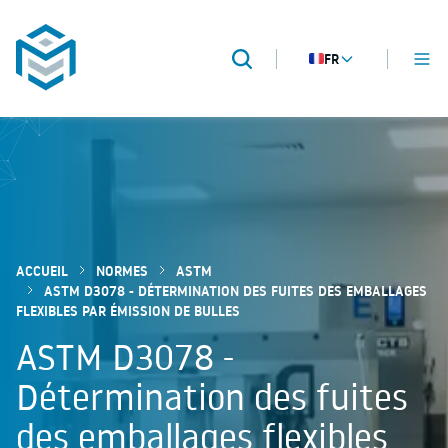
FR
MENU
Recherche
METROPACK
Packaging validation
ACCUEIL
NORMES
ASTM
ASTM D3078 - DÉTERMINATION DES FUITES DES EMBALLAGES
FLEXIBLES PAR ÉMISSION DE BULLES
ASTM D3078 -
Détermination des fuites
des emballages flexibles