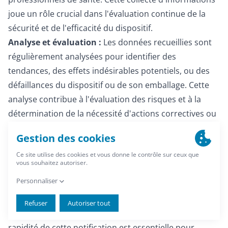
joue un rôle crucial dans l'évaluation continue de la
sécurité et de l'efficacité du dispositif.
Analyse et évaluation :
Les données recueillies sont
régulièrement analysées pour identifier des
tendances, des effets indésirables potentiels, ou des
défaillances du dispositif ou de son emballage. Cette
analyse contribue à l'évaluation des risques et à la
détermination de la nécessité d'actions correctives ou
préventives.
Gestion des incidents et des non-conformités
Système de notification :
Un système efficace de
notification des incidents est mis en place pour
permettre aux professionnels de santé, aux
utilisateurs, et aux distributeurs de rapporter tout
problème lié à l'utilisation du dispositif médical. La
rapidité de cette notification est essentielle pour