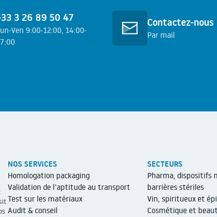
+33 3 26 89 50 47
Contactez-nous
un-Ven 9:00-12:00, 14:00-
Par mail
7:00
En savoir plus
n savoir plus
NOS SERVICES
SECTEURS
Homologation packaging
Pharma, dispositifs 
Validation de l’aptitude au transport
barrières stériles
t
Test sur les matériaux
Vin, spiritueux et épi
sit
Audit & conseil
Cosmétique et beau
os