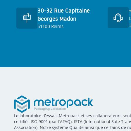
Accès rapides
30-32 Rue Capitaine
Georges Madon
L
1
51100 Reims
E
METROPACK
Metropack
Le laboratoire d’essais Metropack et ses collaborateurs son
Packaging validation
certifiés ISO 9001 (par l’AFAQ), ISTA (International Safe Tran
Association). Notre système Qualité ainsi que certains de n